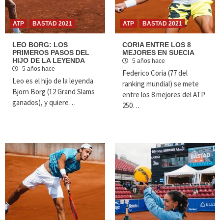
ATP
BASTAD 2021
ATP
BASTAD 2021
LEO BORG: LOS
CORIA ENTRE LOS 8
PRIMEROS PASOS DEL
MEJORES EN SUECIA
HIJO DE LA LEYENDA
5 años hace
5 años hace
Federico Coria (77 del
Leo es el hijo de la leyenda
ranking mundial) se mete
Bjorn Borg (12 Grand Slams
entre los 8 mejores del ATP
ganados), y quiere…
250…