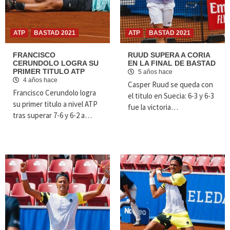
ATP
BASTAD 2021
ATP
BASTAD 2021
FRANCISCO
RUUD SUPERA A CORIA
CERUNDOLO LOGRA SU
EN LA FINAL DE BASTAD
PRIMER TITULO ATP
5 años hace
4 años hace
Casper Ruud se queda con
Francisco Cerundolo logra
el titulo en Suecia: 6-3 y 6-3
su primer titulo a nivel ATP
fue la victoria…
tras superar 7-6 y 6-2 a…