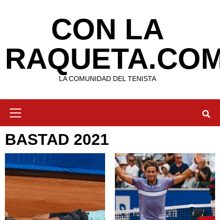
Saltar
al
CON LA
contenido
RAQUETA.CO
LA COMUNIDAD DEL TENISTA
Menú
primario
BASTAD 2021