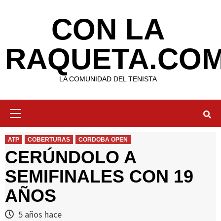
Saltar
al
CON LA
contenido
RAQUETA.CO
LA COMUNIDAD DEL TENISTA
Menú
primario
ATP
COBERTURAS
CORDOBA OPEN
CERÚNDOLO A
SEMIFINALES CON 19
AÑOS
5 años hace