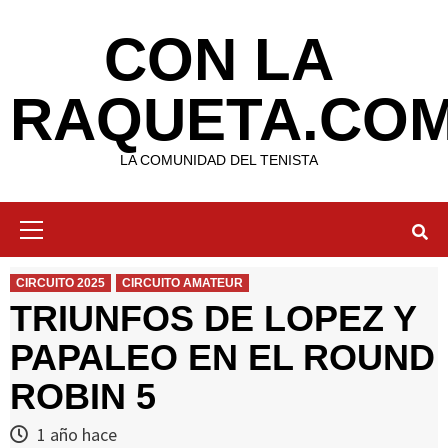
Saltar
al
CON LA
contenido
RAQUETA.CO
LA COMUNIDAD DEL TENISTA
Menú
primario
CIRCUITO 2025
CIRCUITO AMATEUR
TRIUNFOS DE LOPEZ Y
PAPALEO EN EL ROUND
ROBIN 5
1 año hace